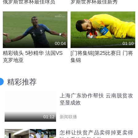
俄罗斯世界杯最佳球员
罗斯世界杯最佳新秀
00:04
01:10
精彩镜头 5秒精华 法国VS
[门将集锦]第25比赛日 门将
克罗地亚
集锦
精彩推荐
上海广东协作帮扶 云南脱贫攻
坚显成效
新闻联播
01:12
怎样让扶贫产品卖得掉更卖得