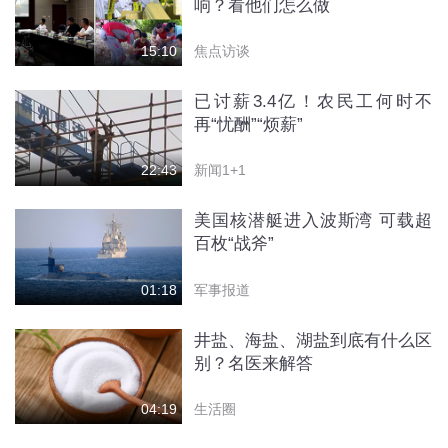
响？看他们怎么做
焦点访谈
15:10
已讨薪3.4亿！农民工何时不
再“忧酬”“烦薪”
新闻1+1
22:43
美国核潜艇进入波斯湾 可载超
百枚“战斧”
军事报道
01:18
井盐、海盐、湖盐到底有什么区
别？名医来解答
生活圈
04:19