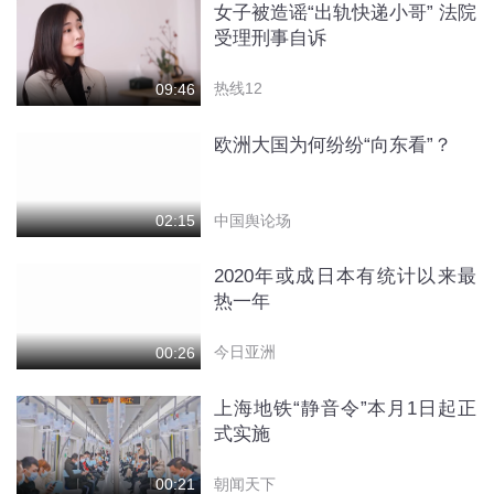
女子被造谣“出轨快递小哥” 法院
受理刑事自诉
热线12
09:46
欧洲大国为何纷纷“向东看”？
中国舆论场
02:15
2020年或成日本有统计以来最
热一年
今日亚洲
00:26
上海地铁“静音令”本月1日起正
式实施
朝闻天下
00:21