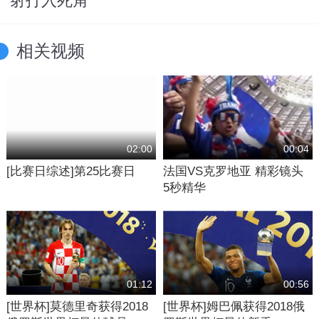
射打入死角
相关视频
02:00
00:04
[比赛日综述]第25比赛日
法国VS克罗地亚 精彩镜头
5秒精华
01:12
00:56
[世界杯]莫德里奇获得2018
[世界杯]姆巴佩获得2018俄