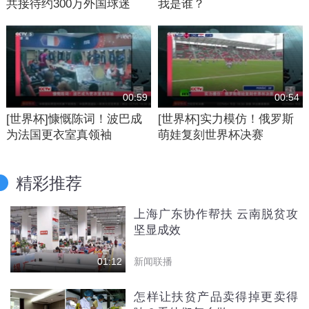
共接待约300万外国球迷
我是谁？
00:59
00:54
[世界杯]慷慨陈词！波巴成
[世界杯]实力模仿！俄罗斯
为法国更衣室真领袖
萌娃复刻世界杯决赛
精彩推荐
上海广东协作帮扶 云南脱贫攻
坚显成效
新闻联播
01:12
怎样让扶贫产品卖得掉更卖得