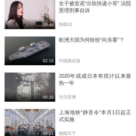
女子被造谣“出轨快递小哥” 法院
受理刑事自诉
热线12
09:46
欧洲大国为何纷纷“向东看”？
中国舆论场
02:15
2020年或成日本有统计以来最
热一年
今日亚洲
00:26
上海地铁“静音令”本月1日起正
式实施
朝闻天下
00:21