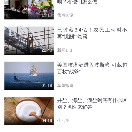
响？看他们怎么做
焦点访谈
15:10
已讨薪3.4亿！农民工何时不
再“忧酬”“烦薪”
新闻1+1
22:43
美国核潜艇进入波斯湾 可载超
百枚“战斧”
军事报道
01:18
井盐、海盐、湖盐到底有什么区
别？名医来解答
生活圈
04:19