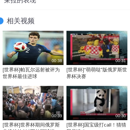
莱拉的表现
相关视频
00:38
00:31
[世界杯]帕瓦尔远射被评为
[世界杯]“萌萌哒”版俄罗斯世
世界杯最佳进球
界杯决赛
00:39
00:30
[世界杯]世界杯期间俄罗斯
[世界杯]国宝级打call！猜猜