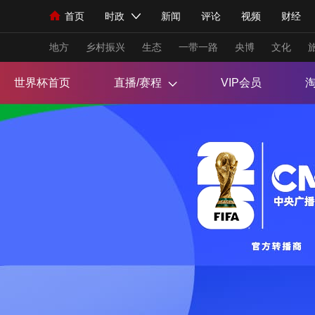
首页
时政
新闻
评论
视频
财经
人民领袖习近平
直播
海外频道
片库
iPanda
栏目大全
联播+
English
中国领导人
节目单
Монгол
听音
央视快评
微视频
习
地方
乡村振兴
生态
一带一路
央博
文化
世界杯首页
直播/赛程
VIP会员
总台春晚
网络春晚
共产党员网
秧纪录
新闻
国内
国际
评论
经济
军事
人民领袖习近平
联播+
热解读
天天学习
视频
小央视频
小央直播
直播中国
熊猫
现场
前线
比划
快看
蓝海中国
新兵
体育
直播
竞猜
2026年世界杯
2026
VIP会员
CCTV奥林匹克频道
生活体育大会