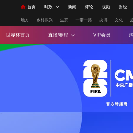
首页
时政
新闻
评论
视频
财经
人民领袖习近平
直播
海外频道
片库
iPanda
栏目大全
联播+
English
中国领导人
节目单
Монгол
听音
央视快评
微视频
习
地方
乡村振兴
生态
一带一路
央博
文化
世界杯首页
直播/赛程
VIP会员
总台春晚
网络春晚
共产党员网
秧纪录
新闻
国内
国际
评论
经济
军事
人民领袖习近平
联播+
热解读
天天学习
视频
小央视频
小央直播
直播中国
熊猫
现场
前线
比划
快看
蓝海中国
新兵
体育
直播
竞猜
2026年世界杯
2026
VIP会员
CCTV奥林匹克频道
生活体育大会