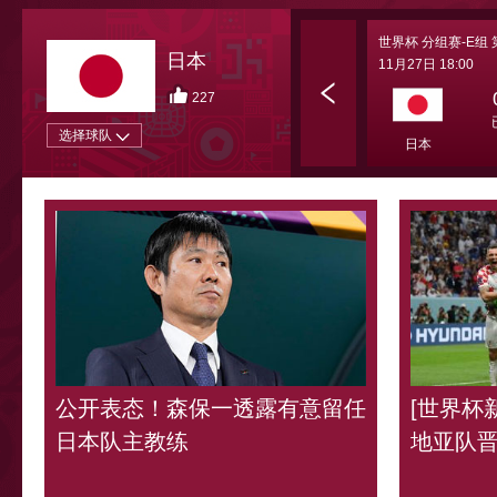
财经
教育
乡村振兴
生态环境
一带一路
日本
大国智造
大国展会
大国保险
云顶对话
227
选择球队
CCTV.节目官网
直播
节目单
栏目
片库
公开表态！森保一透露有意留任
[世界杯
日本队主教练
地亚队