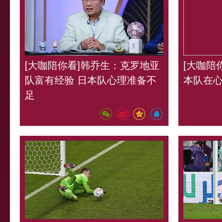
[大咖陪你看]韩乔生：克罗地亚
[大咖陪
队富有经验 日本队心理准备不
本队在
足