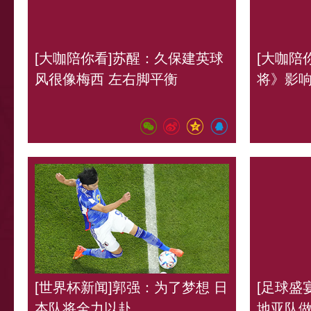
[大咖陪你看]苏醒：久保建英球
[大咖陪
风很像梅西 左右脚平衡
将》影
[世界杯新闻]郭强：为了梦想 日
[足球盛
本队将全力以赴
地亚队