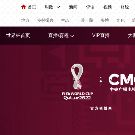
首页
时政
新闻
评论
视频
财经
人民领袖习近平
直播
海外频道
片库
iPanda
栏目大全
联播+
English
中国领导人
节目单
Монгол
听音
央视快评
微视频
习
地方
乡村振兴
生态
一带一路
央博
文化
世界杯首页
直播/赛程
VIP直播
大
总台春晚
网络春晚
共产党员网
秧纪录
新闻
国内
国际
评论
经济
军事
人民领袖习近平
联播+
热解读
天天学习
视频
小央视频
小央直播
直播中国
熊猫
现场
前线
比划
快看
蓝海中国
新兵
体育
直播
竞猜
2026年世界杯
2026
VIP会员
CCTV奥林匹克频道
生活体育大会