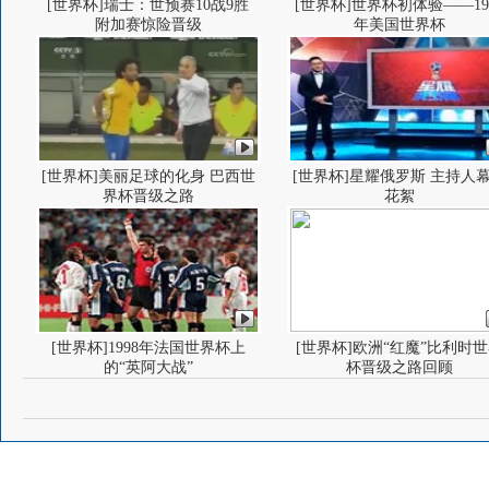
[世界杯]瑞士：世预赛10战9胜
[世界杯]世界杯初体验——19
附加赛惊险晋级
年美国世界杯
[世界杯]美丽足球的化身 巴西世
[世界杯]星耀俄罗斯 主持人
界杯晋级之路
花絮
[世界杯]1998年法国世界杯上
[世界杯]欧洲“红魔”比利时
的“英阿大战”
杯晋级之路回顾