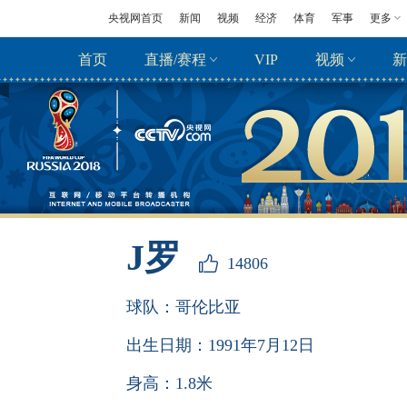
央视网首页
新闻
视频
经济
体育
军事
更多
首页
直播/赛程
VIP
视频
新
J罗
14806
球队：
哥伦比亚
出生日期：
1991年7月12日
身高：
1.8米