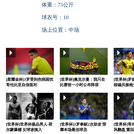
体重：
75公斤
球衣号：
10
场上位置：
中场
[星耀金杯]J罗受到伤病困扰
[世界杯]佩克尔曼：我只在
[世界杯]
哥伦比亚自信面对
比赛前一小时公布阵容
核磁共振检
[世界杯]世界杯极品男人-荷
[世界杯]J罗奉献2次助攻 荣
[世界杯]哥
尔蒙爆棚 女球迷慎入
膺本场最佳球员
风翻盘 重回