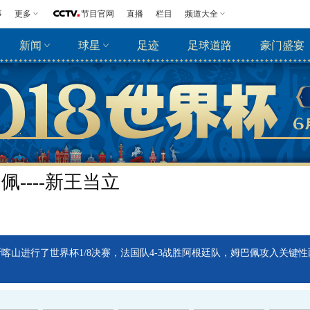
事
更多
节目官网
直播
栏目
频道大全
新闻
球星
足迹
足球道路
豪门盛宴
----新王当立
罗斯喀山进行了世界杯1/8决赛，法国队4-3战胜阿根廷队，姆巴佩攻入关键