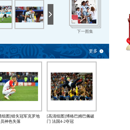
下一图集
更多
清组图]错失冠军克罗地
[高清组图]博格巴姆巴佩破
球员神色失落
门 法国4-2夺冠