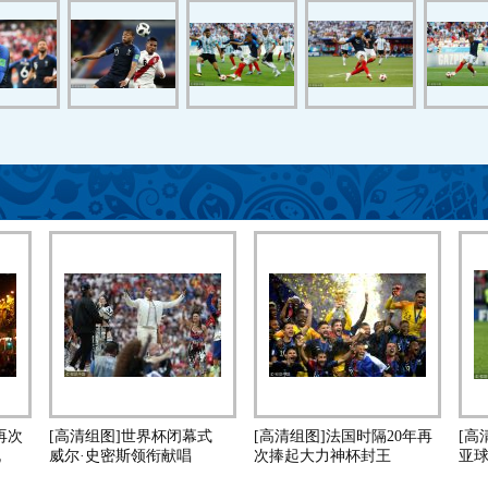
再次
[高清组图]世界杯闭幕式
[高清组图]法国时隔20年再
[高
祝
威尔·史密斯领衔献唱
次捧起大力神杯封王
亚