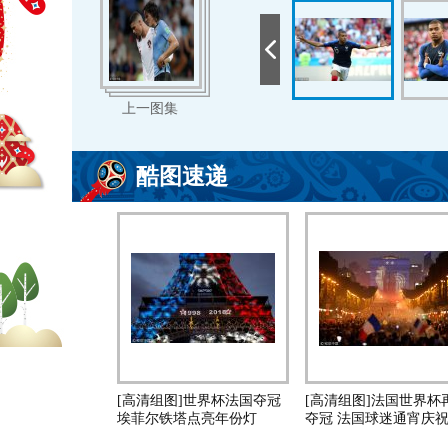
上一图集
酷图速递
[高清组图]世界杯法国夺冠
[高清组图]法国世界杯
埃菲尔铁塔点亮年份灯
夺冠 法国球迷通宵庆