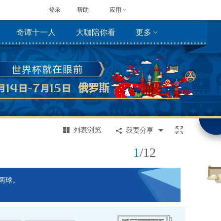
登录
帮助
应用
奇谭十一人
大咖陪你看
更多
列表浏览
我要分享
1
/
12
性两球。