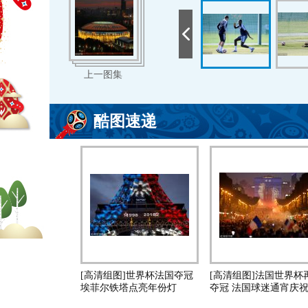
上一图集
酷图速递
[高清组图]世界杯法国夺冠
[高清组图]法国世界杯
埃菲尔铁塔点亮年份灯
夺冠 法国球迷通宵庆