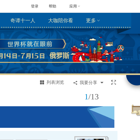
登录
帮助
应用
奇谭十一人
大咖陪你看
更多
列表浏览
我要分享
1
/
13