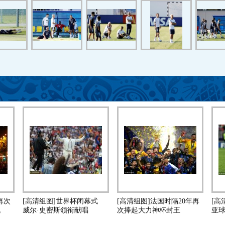
再次
[高清组图]世界杯闭幕式
[高清组图]法国时隔20年再
[高
祝
威尔·史密斯领衔献唱
次捧起大力神杯封王
亚