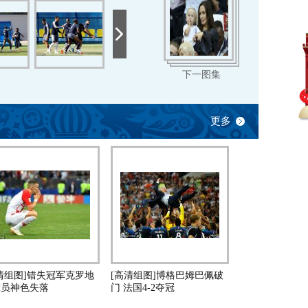
下一图集
更多
清组图]错失冠军克罗地
[高清组图]博格巴姆巴佩破
球员神色失落
门 法国4-2夺冠