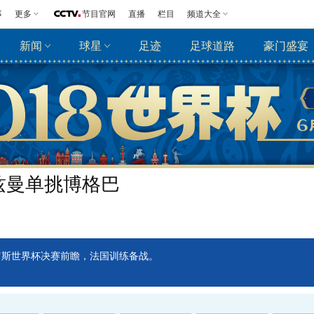
事
更多
节目官网
直播
栏目
频道大全
新闻
球星
足迹
足球道路
豪门盛宴
兹曼单挑博格巴
8俄罗斯世界杯决赛前瞻，法国训练备战。