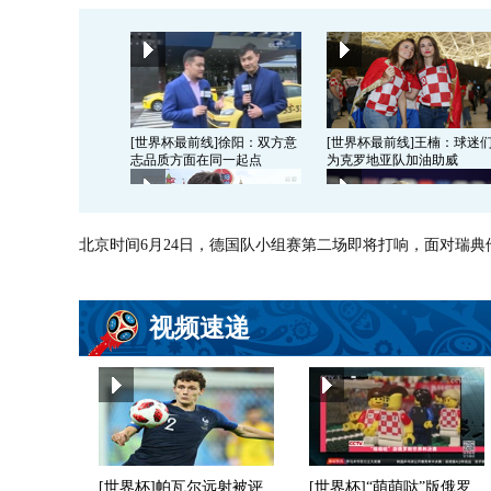
[世界杯最前线]徐阳：双方意
[世界杯最前线]王楠：球迷
志品质方面在同一起点
为克罗地亚队加油助威
北京时间6月24日，德国队小组赛第二场即将打响，面对瑞
[世界杯最前线]张翰讲述自己
[世界杯最前线]法国轻松备
的世界杯记忆
期待荣光重现
视频速递
[世界杯最前线]英格兰：气氛
[世界杯最前线]认真备战 “格
轻松 游戏中备战
子军”渴望进决赛
[世界杯]帕瓦尔远射被评
[世界杯]“萌萌哒”版俄罗