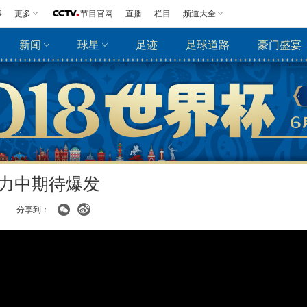
事
更多
节目官网
直播
栏目
频道大全
新闻
球星
足迹
足球道路
豪门盛宴
压力中期待爆发
分享到：