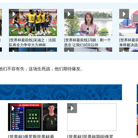
们
[世界杯最前线]吴涵之：法国
[世界杯最前线]冯丽：剩一个
[世界杯最
队将全力争夺大力神杯
悬念 让我们拭目以待
来终极决战
典他们不容有失，这场生死战，他们期待爆发。
战
[世界杯最前线]刘思远：世界
[世界杯最前线]英格兰球迷：
[世界杯最
杯季军战往往都是进球大战
《足球回家》
告别球队 
[世界杯最前线]冯丽：法国队
[世界杯最前线]从以一当十 到
[世界杯最
做好了充分的准备
以十当一
是最大的资
[世界杯]俄罗斯世界杯最
[世界杯]世界杯期间俄罗