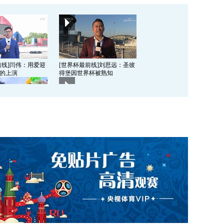
前线]闫伟：用爱迎
[世界杯最前线]刘思远：圣彼
的上演
得堡因世界杯被熟知
前线]淘汰赛主题：
[世界杯最前线]“和气”三狮 目
告别赛场
标决赛
前线]比利时：团结
[世界杯最前线]比利时：放松
本
减压 调整状态