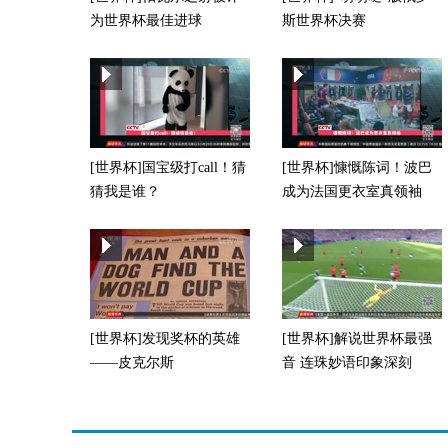
为世界杯最佳进球
斯世界杯决赛
[世界杯最前线]法国：阵容齐
[世界杯最前线]焦灿：球队
整 轻松备战
态关系到比赛结果
[世界杯]国宝级打call！猜
[世界杯]慷慨陈词！波巴
猜我是谁？
成为法国更衣室真领袖
[世界杯]发现奖杯的英雄
[世界杯]解说世界杯最强
——皮克尔斯
音 连珠妙语印象深刻