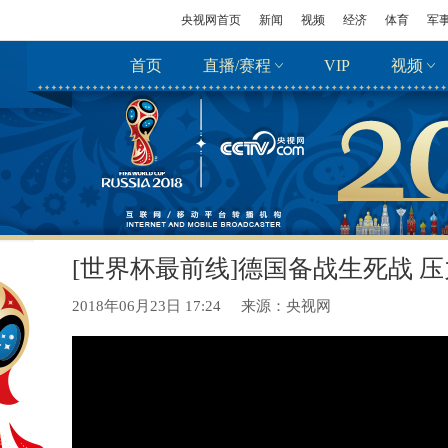
央视网首页
新闻
视频
经济
体育
军
首页
直播/赛程
VIP
视频
[世界杯最前线]德国备战生死战 
2018年06月23日 17:24
来源：央视网