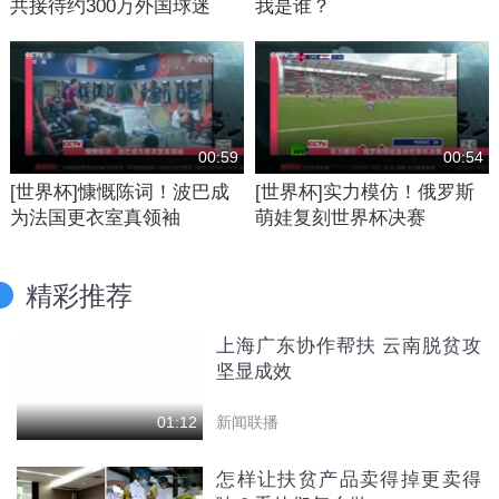
共接待约300万外国球迷
我是谁？
00:59
00:54
[世界杯]慷慨陈词！波巴成
[世界杯]实力模仿！俄罗斯
为法国更衣室真领袖
萌娃复刻世界杯决赛
精彩推荐
上海广东协作帮扶 云南脱贫攻
坚显成效
新闻联播
01:12
怎样让扶贫产品卖得掉更卖得