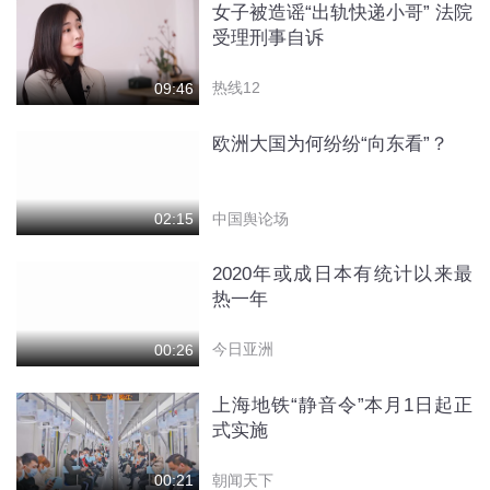
女子被造谣“出轨快递小哥” 法院
受理刑事自诉
热线12
09:46
欧洲大国为何纷纷“向东看”？
中国舆论场
02:15
2020年或成日本有统计以来最
热一年
今日亚洲
00:26
上海地铁“静音令”本月1日起正
式实施
朝闻天下
00:21