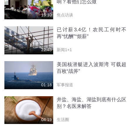
响？看他们怎么做
焦点访谈
15:10
已讨薪3.4亿！农民工何时不
再“忧酬”“烦薪”
新闻1+1
22:43
美国核潜艇进入波斯湾 可载超
百枚“战斧”
军事报道
01:18
井盐、海盐、湖盐到底有什么区
别？名医来解答
生活圈
04:19