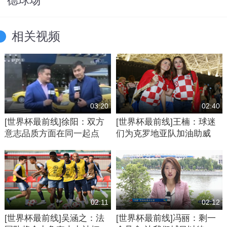
德球场
相关视频
03:20
02:40
[世界杯最前线]徐阳：双方
[世界杯最前线]王楠：球迷
意志品质方面在同一起点
们为克罗地亚队加油助威
02:11
02:12
[世界杯最前线]吴涵之：法
[世界杯最前线]冯丽：剩一