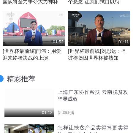
国队将全力争夺大力神杯
个悬念 让我们拭目以待
01:52
01:11
[世界杯最前线]闫伟：用爱
[世界杯最前线]刘思远：圣
迎来终极决战的上演
彼得堡因世界杯被熟知
精彩推荐
上海广东协作帮扶 云南脱贫攻
坚显成效
新闻联播
01:12
怎样让扶贫产品卖得掉更卖得