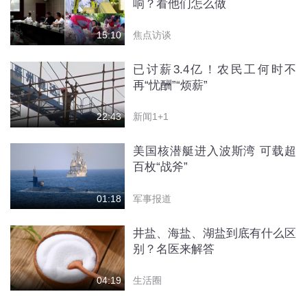
响？看他们怎么做
焦点访谈
15:10
已讨薪3.4亿！农民工何时不
再“忧酬”“烦薪”
新闻1+1
22:43
美国核潜艇进入波斯湾 可载超
百枚“战斧”
军事报道
01:18
井盐、海盐、湖盐到底有什么区
别？名医来解答
生活圈
04:19