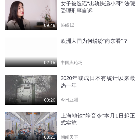
女子被造谣“出轨快递小哥” 法院
受理刑事自诉
热线12
09:46
欧洲大国为何纷纷“向东看”？
中国舆论场
02:15
2020年或成日本有统计以来最
热一年
今日亚洲
00:26
上海地铁“静音令”本月1日起正
式实施
朝闻天下
00:21