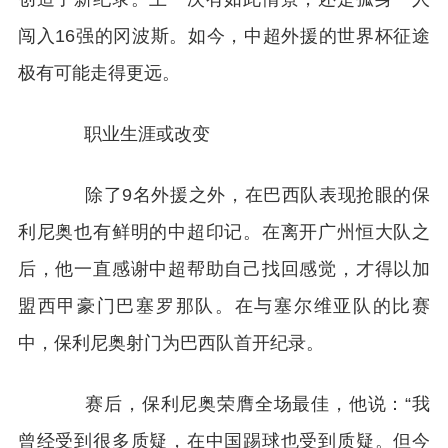
闯入16强的冈波斯。如今，中超外援的世界杯征途
极有可能走得更远。
职业生涯或改变
除了9名外援之外，在巴西队表现抢眼的保
利尼奥也有鲜明的中超印记。在离开广州恒大队之
后，他一直感谢中超帮助自己找回感觉，才得以加
盟西甲豪门巴塞罗那队。在与塞尔维亚队的比赛
中，保利尼奥射门为巴西队首开纪录。
赛后，保利尼奥荣膺全场最佳，他说：“我
曾经受到很多质疑，在中国踢球也受到质疑。但今