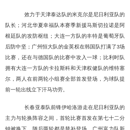
效力于天津泰达队的米克尔是尼日利亚队的
队长；河北华夏幸福队本赛季新援马斯切拉诺是阿
根廷队的攻防枢纽；大连一方队的丰特是葡萄牙队
后防中坚；广州恒大队的金英权在韩国队打满了3场
比赛，还在与德国队的比赛中攻入一球；比利时队
拥有大连一方队的卡拉斯科和天津权健队的维特塞
尔，两人在前两轮小组赛全部首发登场，为球队提
前一轮出线立下汗马功劳。
长春亚泰队前锋伊哈洛游走在尼日利亚队的
主力与轮换阵容之间，首轮比赛首发在第七十二分
钟被换下，随后两轮都是替补登场。广州富力队新