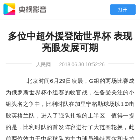
多位中超外援登陆世界杯 表现
亮眼发展可期
人民网
2018.06.30 10:52:26
北京时间6月29日凌晨，G组的两场比赛成
为俄罗斯世界杯小组赛的收官战，在备受关注的小
组头名之争中，比利时队在加里宁格勒球场以1∶0击
败英格兰队，进入了强队扎堆的上半区。值得一提
的是，比利时队的首发阵容进行了大范围轮换，此
前两位效力于中超球队的主力球员维特塞尔和卡拉