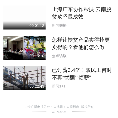
上海广东协作帮扶 云南脱
贫攻坚显成效
新闻联播
00:01:12
怎样让扶贫产品卖得掉更
卖得响？看他们怎么做
焦点访谈
00:15:10
已讨薪3.4亿！农民工何时
不再“忧酬”“烦薪”
新闻1+1
00:22:43