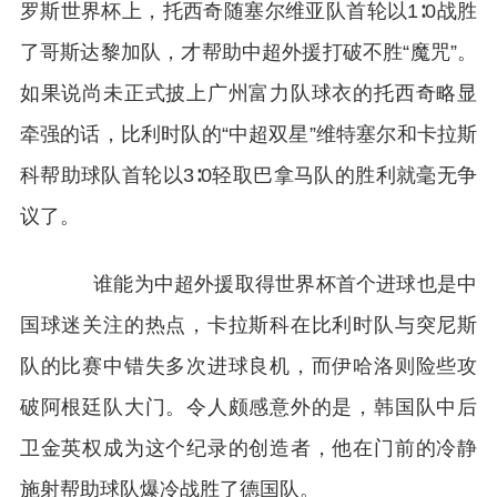
罗斯世界杯上，托西奇随塞尔维亚队首轮以1∶0战胜
了哥斯达黎加队，才帮助中超外援打破不胜“魔咒”。
如果说尚未正式披上广州富力队球衣的托西奇略显
牵强的话，比利时队的“中超双星”维特塞尔和卡拉斯
科帮助球队首轮以3∶0轻取巴拿马队的胜利就毫无争
议了。
谁能为中超外援取得世界杯首个进球也是中
国球迷关注的热点，卡拉斯科在比利时队与突尼斯
队的比赛中错失多次进球良机，而伊哈洛则险些攻
破阿根廷队大门。令人颇感意外的是，韩国队中后
卫金英权成为这个纪录的创造者，他在门前的冷静
施射帮助球队爆冷战胜了德国队。