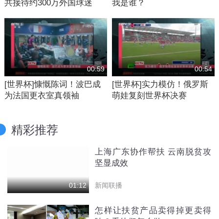
共接待约300万外国球迷
我是谁？
00:59
00:54
[世界杯]慷慨陈词！波巴成
[世界杯]实力模仿！俄罗斯
为法国更衣室真领袖
萌娃复刻世界杯决赛
精彩推荐
上海广东协作帮扶 云南脱贫攻
坚显成效
新闻联播
01:12
怎样让扶贫产品卖得掉更卖得