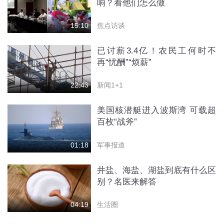
响？看他们怎么做
焦点访谈
15:10
已讨薪3.4亿！农民工何时不
再“忧酬”“烦薪”
新闻1+1
22:43
美国核潜艇进入波斯湾 可载超
百枚“战斧”
军事报道
01:18
井盐、海盐、湖盐到底有什么区
别？名医来解答
生活圈
04:19