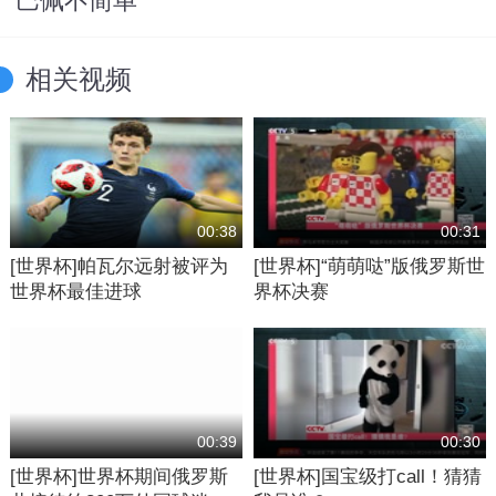
巴佩不简单
相关视频
00:38
00:31
[世界杯]帕瓦尔远射被评为
[世界杯]“萌萌哒”版俄罗斯世
世界杯最佳进球
界杯决赛
00:39
00:30
[世界杯]世界杯期间俄罗斯
[世界杯]国宝级打call！猜猜