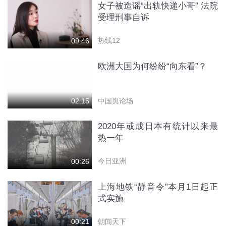
女子被造谣“出轨快递小哥” 法院
受理刑事自诉
热线12
09:46
欧洲大国为何纷纷“向东看”？
中国舆论场
02:15
2020年或成日本有统计以来最
热一年
今日亚洲
00:26
上海地铁“静音令”本月1日起正
式实施
朝闻天下
00:21