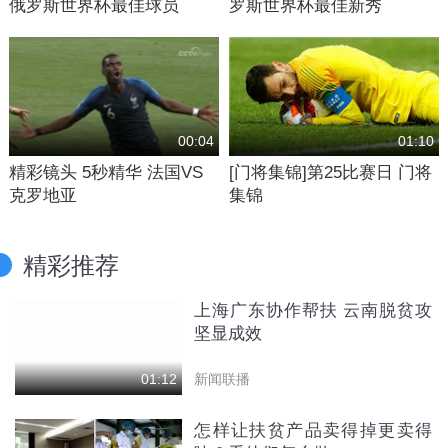
俄罗斯世界杯最佳球员
罗斯世界杯最佳新秀
00:04
01:10
精彩镜头 5秒精华 法国VS
[门将集锦]第25比赛日 门将
克罗地亚
集锦
精彩推荐
上海广东协作帮扶 云南脱贫攻
坚显成效
新闻联播
01:12
怎样让扶贫产品卖得掉更卖得