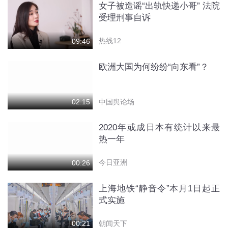
女子被造谣“出轨快递小哥” 法院
受理刑事自诉
热线12
09:46
欧洲大国为何纷纷“向东看”？
中国舆论场
02:15
2020年或成日本有统计以来最
热一年
今日亚洲
00:26
上海地铁“静音令”本月1日起正
式实施
朝闻天下
00:21