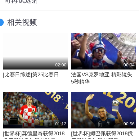
奇再试远射
相关视频
02:00
00:04
[比赛日综述]第25比赛日
法国VS克罗地亚 精彩镜头
5秒精华
01:12
00:56
[世界杯]莫德里奇获得2018
[世界杯]姆巴佩获得2018俄