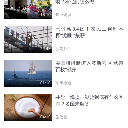
响？看他们怎么做
焦点访谈
15:10
已讨薪3.4亿！农民工何时不
再“忧酬”“烦薪”
新闻1+1
22:43
美国核潜艇进入波斯湾 可载超
百枚“战斧”
军事报道
01:18
井盐、海盐、湖盐到底有什么区
别？名医来解答
生活圈
04:19