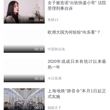
女子被造谣“出轨快递小哥” 法院
受理刑事自诉
热线12
09:46
欧洲大国为何纷纷“向东看”？
中国舆论场
02:15
2020年或成日本有统计以来最
热一年
今日亚洲
00:26
上海地铁“静音令”本月1日起正
式实施
朝闻天下
00:21