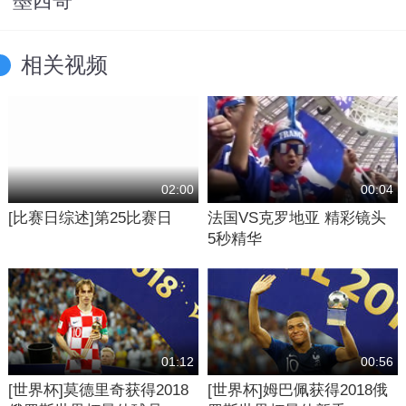
墨西哥
相关视频
02:00
00:04
[比赛日综述]第25比赛日
法国VS克罗地亚 精彩镜头
5秒精华
01:12
00:56
[世界杯]莫德里奇获得2018
[世界杯]姆巴佩获得2018俄