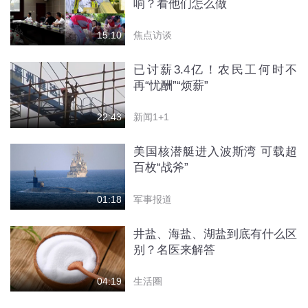
响？看他们怎么做
焦点访谈
15:10
已讨薪3.4亿！农民工何时不
再“忧酬”“烦薪”
新闻1+1
22:43
美国核潜艇进入波斯湾 可载超
百枚“战斧”
军事报道
01:18
井盐、海盐、湖盐到底有什么区
别？名医来解答
生活圈
04:19