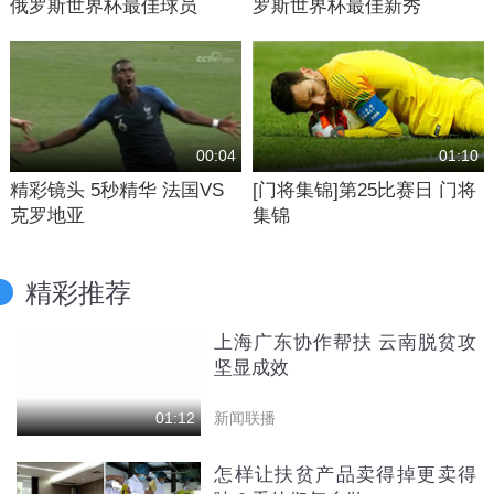
俄罗斯世界杯最佳球员
罗斯世界杯最佳新秀
00:04
01:10
精彩镜头 5秒精华 法国VS
[门将集锦]第25比赛日 门将
克罗地亚
集锦
精彩推荐
上海广东协作帮扶 云南脱贫攻
坚显成效
新闻联播
01:12
怎样让扶贫产品卖得掉更卖得