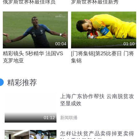
俄罗斯世界杯最佳球员
罗斯世界杯最佳新秀
00:04
01:10
精彩镜头 5秒精华 法国VS
[门将集锦]第25比赛日 门将
克罗地亚
集锦
精彩推荐
上海广东协作帮扶 云南脱贫攻
坚显成效
新闻联播
01:12
怎样让扶贫产品卖得掉更卖得