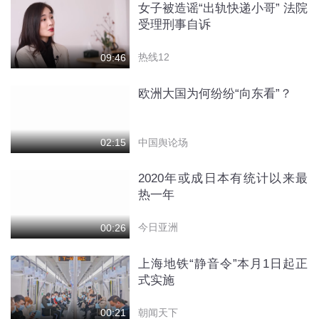
女子被造谣“出轨快递小哥” 法院
受理刑事自诉
热线12
09:46
欧洲大国为何纷纷“向东看”？
中国舆论场
02:15
2020年或成日本有统计以来最
热一年
今日亚洲
00:26
上海地铁“静音令”本月1日起正
式实施
朝闻天下
00:21