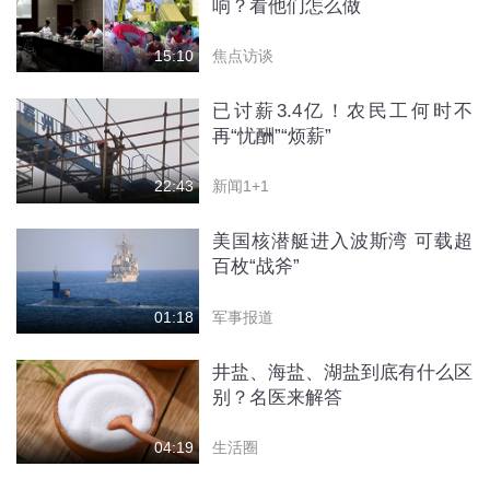
响？看他们怎么做
焦点访谈
15:10
已讨薪3.4亿！农民工何时不
再“忧酬”“烦薪”
新闻1+1
22:43
美国核潜艇进入波斯湾 可载超
百枚“战斧”
军事报道
01:18
井盐、海盐、湖盐到底有什么区
别？名医来解答
生活圈
04:19