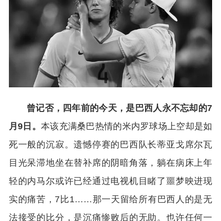
曾记否，四年前的今天，是巴西人永不忘却的7
月9日。
本该充满桑巴热情的米内罗球场上空却是如
死一般的沉寂。遗憾停赛的巴西队长蒂亚戈席尔瓦
目光呆滞地坐在替补席的阴暗角落，躺在病床上年
轻的内马尔或许已经通过电视机目睹了噩梦映进现
实的痛苦，7比1……那一天留给所有巴西人的是无
法接受的比分，是沉痛惨败后的无助。也许任何一