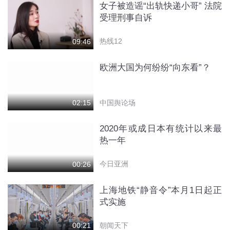
女子被造谣“出轨快递小哥” 法院
受理刑事自诉
热线12
09:46
欧洲大国为何纷纷“向东看”？
中国舆论场
02:15
2020年或成日本有统计以来最
热一年
今日亚洲
00:26
上海地铁“静音令”本月1日起正
式实施
朝闻天下
00:21