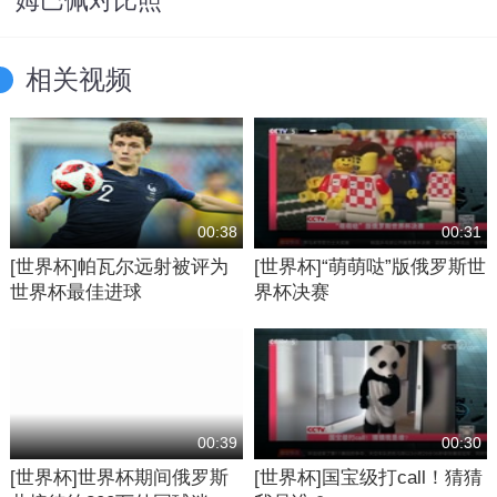
姆巴佩对比照
相关视频
00:38
00:31
[世界杯]帕瓦尔远射被评为
[世界杯]“萌萌哒”版俄罗斯世
世界杯最佳进球
界杯决赛
00:39
00:30
[世界杯]世界杯期间俄罗斯
[世界杯]国宝级打call！猜猜