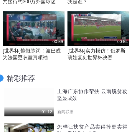
共接待约300万外国球迷
我是谁？
00:59
00:54
[世界杯]慷慨陈词！波巴成
[世界杯]实力模仿！俄罗斯
为法国更衣室真领袖
萌娃复刻世界杯决赛
精彩推荐
上海广东协作帮扶 云南脱贫攻
坚显成效
新闻联播
01:12
怎样让扶贫产品卖得掉更卖得