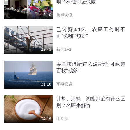
响？看他们怎么做
焦点访谈
15:10
已讨薪3.4亿！农民工何时不
再“忧酬”“烦薪”
新闻1+1
22:43
美国核潜艇进入波斯湾 可载超
百枚“战斧”
军事报道
01:18
井盐、海盐、湖盐到底有什么区
别？名医来解答
生活圈
04:19