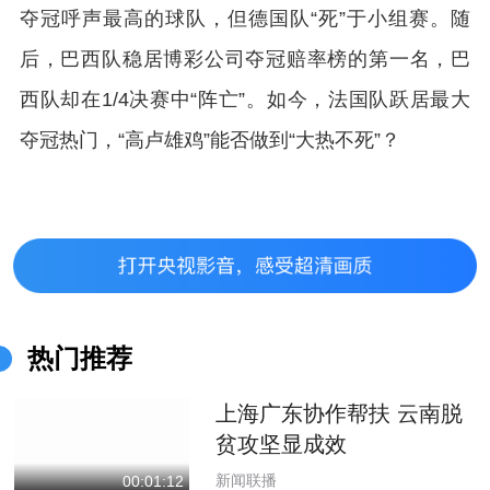
夺冠呼声最高的球队，但德国队“死”于小组赛。随
后，巴西队稳居博彩公司夺冠赔率榜的第一名，巴
西队却在1/4决赛中“阵亡”。如今，法国队跃居最大
夺冠热门，“高卢雄鸡”能否做到“大热不死”？
热门推荐
上海广东协作帮扶 云南脱
贫攻坚显成效
新闻联播
00:01:12